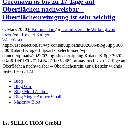
Coronavirus bis zu 17 Tage auf
Oberflächen nachweisbar –
Oberflächenreinigung ist sehr wichtig
6. März 2020
/
0 Kommentare
/
in
Desinfizierende Wirkung von
Ozon
/
von
Roland Krüger
Weiterlesen
https://1st-selection.eu/wp-content/uploads/2020/06/blog5.jpg
300
300
Roland Krüger
https://1st-selection.eu/wp-
content/uploads/2022/02/logo-header-tp.png
Roland Krüger
2020-
03-06 14:01:00
2021-05-27 14:38:48
Coronavirus bis zu 17 Tage auf
Oberflächen nachweisbar – Oberflächenreinigung ist sehr wichtig
Seite 3 von 3
1
2
3
Blog
Blog Grid
Blog Multi Author
Blog Single Author Small
Masonry Blog
1st SELECTION GmbH