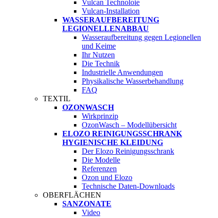
Vulcan Technoloie
Vulcan-Installation
WASSERAUFBEREITUNG
LEGIONELLENABBAU
Wasseraufbereitung gegen Legionellen
und Keime
Ihr Nutzen
Die Technik
Industrielle Anwendungen
Physikalische Wasserbehandlung
FAQ
TEXTIL
OZONWASCH
Wirkprinzip
OzonWasch – Modellübersicht
ELOZO REINIGUNGSSCHRANK
HYGIENISCHE KLEIDUNG
Der Elozo Reinigungsschrank
Die Modelle
Referenzen
Ozon und Elozo
Technische Daten-Downloads
OBERFLÄCHEN
SANZONATE
Video