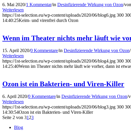
6. Mai 2020
/
1 Kommentar
/
in
Desinfizierende Wirkung von Ozon
/
vo
Weiterlesen
https://1st-selection.eu/wp-content/uploads/2020/06/blog6.jpg
300
30
14:40:25
Keim- und virenfrei durch Ozon
Wenn im Theater nichts mehr läuft wie vor
15. April 2020
/
0 Kommentare
/
in
Desinfizierende Wirkung von Ozon
/
Weiterlesen
https://1st-selection.eu/wp-content/uploads/2020/06/blog4.jpg
300
30
14:25:40
Wenn im Theater nichts mehr läuft wie vorher, dann ist etwas
Ozon ist ein Bakterien- und Viren-Killer
6. April 2020
/
0 Kommentare
/
in
Desinfizierende Wirkung von Ozon
/
Weiterlesen
https://1st-selection.eu/wp-content/uploads/2020/06/blog3.jpg
300
30
14:30:54
Ozon ist ein Bakterien- und Viren-Killer
Seite 2 von 3
1
2
3
Blog