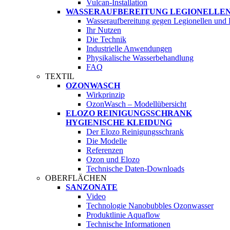
Vulcan-Installation
WASSERAUFBEREITUNG LEGIONELLE
Wasseraufbereitung gegen Legionellen und
Ihr Nutzen
Die Technik
Industrielle Anwendungen
Physikalische Wasserbehandlung
FAQ
TEXTIL
OZONWASCH
Wirkprinzip
OzonWasch – Modellübersicht
ELOZO REINIGUNGSSCHRANK
HYGIENISCHE KLEIDUNG
Der Elozo Reinigungsschrank
Die Modelle
Referenzen
Ozon und Elozo
Technische Daten-Downloads
OBERFLÄCHEN
SANZONATE
Video
Technologie Nanobubbles Ozonwasser
Produktlinie Aquaflow
Technische Informationen