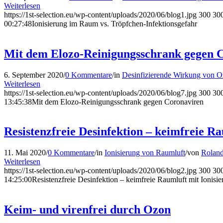
Weiterlesen
https://1st-selection.eu/wp-content/uploads/2020/06/blog1.jpg
300
30
00:27:48
Ionisierung im Raum vs. Tröpfchen-Infektionsgefahr
Mit dem Elozo-Reinigungsschrank gegen 
6. September 2020
/
0 Kommentare
/
in
Desinfizierende Wirkung von 
Weiterlesen
https://1st-selection.eu/wp-content/uploads/2020/06/blog7.jpg
300
30
13:45:38
Mit dem Elozo-Reinigungsschrank gegen Coronaviren
Resistenzfreie Desinfektion – keimfreie Ra
11. Mai 2020
/
0 Kommentare
/
in
Ionisierung von Raumluft
/
von
Roland
Weiterlesen
https://1st-selection.eu/wp-content/uploads/2020/06/blog2.jpg
300
30
14:25:00
Resistenzfreie Desinfektion – keimfreie Raumluft mit Ionisi
Keim- und virenfrei durch Ozon