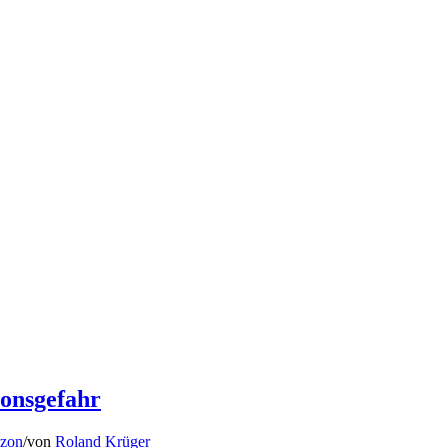
ionsgefahr
Ozon
/
von
Roland Krüger