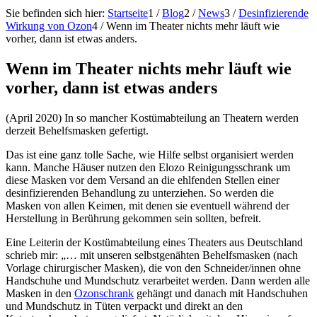
Sie befinden sich hier:
Startseite
1
/
Blog
2
/
News
3
/
Desinfizierende
Wirkung von Ozon
4
/
Wenn im Theater nichts mehr läuft wie
vorher, dann ist etwas anders.
Wenn im Theater nichts mehr läuft wie
vorher, dann ist etwas anders
(April 2020) In so mancher Kostümabteilung an Theatern werden
derzeit Behelfsmasken gefertigt.
Das ist eine ganz tolle Sache, wie Hilfe selbst organisiert werden
kann. Manche Häuser nutzen den Elozo Reinigungsschrank um
diese Masken vor dem Versand an die ehlfenden Stellen einer
desinfizierenden Behandlung zu unterziehen. So werden die
Masken von allen Keimen, mit denen sie eventuell während der
Herstellung in Berührung gekommen sein sollten, befreit.
Eine Leiterin der Kostümabteilung eines Theaters aus Deutschland
schrieb mir: „… mit unseren selbstgenähten Behelfsmasken (nach
Vorlage chirurgischer Masken), die von den Schneider/innen ohne
Handschuhe und Mundschutz verarbeitet werden. Dann werden alle
Masken in den
Ozonschrank
gehängt und danach mit Handschuhen
und Mundschutz in Tüten verpackt und direkt an den