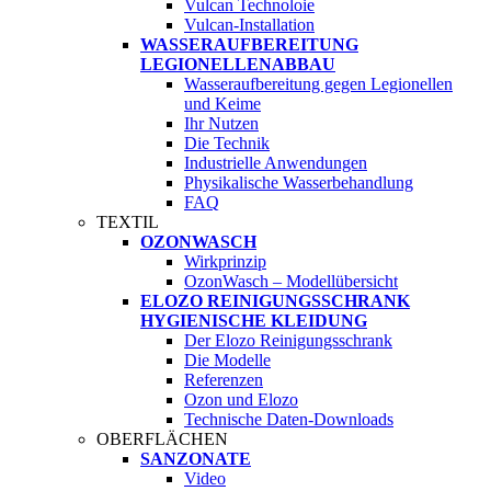
Vulcan Technoloie
Vulcan-Installation
WASSERAUFBEREITUNG
LEGIONELLENABBAU
Wasseraufbereitung gegen Legionellen
und Keime
Ihr Nutzen
Die Technik
Industrielle Anwendungen
Physikalische Wasserbehandlung
FAQ
TEXTIL
OZONWASCH
Wirkprinzip
OzonWasch – Modellübersicht
ELOZO REINIGUNGSSCHRANK
HYGIENISCHE KLEIDUNG
Der Elozo Reinigungsschrank
Die Modelle
Referenzen
Ozon und Elozo
Technische Daten-Downloads
OBERFLÄCHEN
SANZONATE
Video