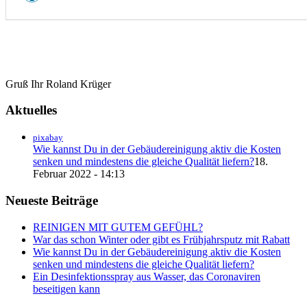
Gruß Ihr Roland Krüger
Aktuelles
pixabay
Wie kannst Du in der Gebäudereinigung aktiv die Kosten
senken und mindestens die gleiche Qualität liefern?
18.
Februar 2022 - 14:13
Neueste Beiträge
REINIGEN MIT GUTEM GEFÜHL?
War das schon Winter oder gibt es Frühjahrsputz mit Rabatt
Wie kannst Du in der Gebäudereinigung aktiv die Kosten
senken und mindestens die gleiche Qualität liefern?
Ein Desinfektionsspray aus Wasser, das Coronaviren
beseitigen kann