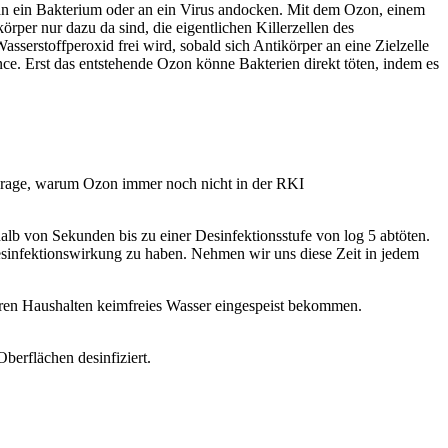
e an ein Bakterium oder an ein Virus andocken. Mit dem Ozon, einem
örper nur dazu da sind, die eigentlichen Killerzellen des
serstoffperoxid frei wird, sobald sich Antikörper an eine Zielzelle
nce. Erst das entstehende Ozon könne Bakterien direkt töten, indem es
ie Frage, warum Ozon immer noch nicht in der RKI
alb von Sekunden bis zu einer Desinfektionsstufe von log 5 abtöten.
esinfektionswirkung zu haben. Nehmen wir uns diese Zeit in jedem
seren Haushalten keimfreies Wasser eingespeist bekommen.
erflächen desinfiziert.