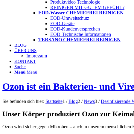
Produktvideo Technologie
REINIGEN MIT GUTEM GEFÜHL?
EOD-Wasser CHEMIEFREI REINIGEN
EOD-Umweltschutz
EOD-Geräte
EOD-Kundenversprechen
EOD-Technische Informationen
TERSANO CHEMIEFREI REINIGEN
BLOG
ÜBER UNS
Impressum
KONTAKT
Suche
Menü
Menü
Ozon ist ein Bakterien- und Vir
Sie befinden sich hier:
Startseite
1
/
Blog
2
/
News
3
/
Desinfizierende
Unser Körper produziert Ozon zur Keim
Ozon wirkt sicher gegen Mikroben – auch in unserem menschlichen Kö