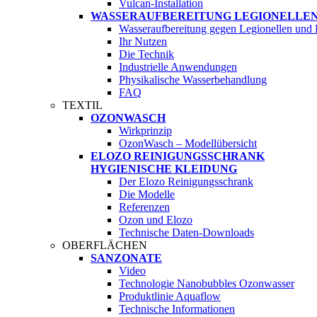
Vulcan-Installation
WASSERAUFBEREITUNG LEGIONELLE
Wasseraufbereitung gegen Legionellen und
Ihr Nutzen
Die Technik
Industrielle Anwendungen
Physikalische Wasserbehandlung
FAQ
TEXTIL
OZONWASCH
Wirkprinzip
OzonWasch – Modellübersicht
ELOZO REINIGUNGSSCHRANK
HYGIENISCHE KLEIDUNG
Der Elozo Reinigungsschrank
Die Modelle
Referenzen
Ozon und Elozo
Technische Daten-Downloads
OBERFLÄCHEN
SANZONATE
Video
Technologie Nanobubbles Ozonwasser
Produktlinie Aquaflow
Technische Informationen