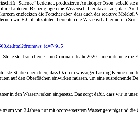
itschrift „Science“ berichtet, produzieren Antikörper Ozon, sobald si
direkt abtöten. Bisher gingen die Wissenschaftler davon aus, dass Antik
rzem entdeckten die Forscher aber, dass auch das reaktive Molekül Was
kterium wie E-Coli abzutöten, berichten die Wissenschaftler nun in Scie
.1508.de.html?drn:news_id=74915
ser Stelle stellt sich heute – im Coronafrühjahr 2020 – mehr denn je d
iedenste Studien berichten, dass Ozon in wässriger Lösung Keime innerh
inuten auf den Oberflächen einwirken müssen, um eine ausreichende D
sser in den Wasserwerken eingesetzt. Das sorgt dafür, dass wir in un
traum von 2 Jahren nur mit ozonversetztem Wasser gereinigt und die Ob