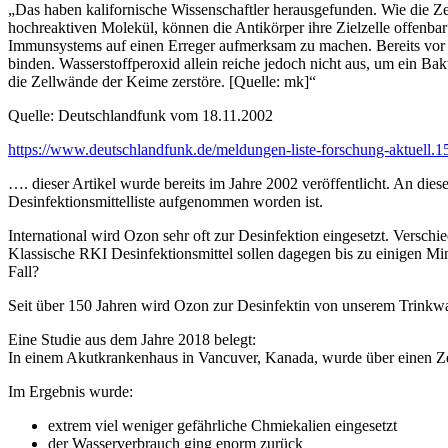
„Das haben kalifornische Wissenschaftler herausgefunden. Wie die Ze
hochreaktiven Molekül, können die Antikörper ihre Zielzelle offenbar 
Immunsystems auf einen Erreger aufmerksam zu machen. Bereits vor ku
binden. Wasserstoffperoxid allein reiche jedoch nicht aus, um ein Ba
die Zellwände der Keime zerstöre. [Quelle: mk]“
Quelle: Deutschlandfunk vom 18.11.2002
https://www.deutschlandfunk.de/meldungen-liste-forschung-aktuell
…. dieser Artikel wurde bereits im Jahre 2002 veröffentlicht. An die
Desinfektionsmittelliste aufgenommen worden ist.
International wird Ozon sehr oft zur Desinfektion eingesetzt. Versch
Klassische RKI Desinfektionsmittel sollen dagegen bis zu einigen M
Fall?
Seit über 150 Jahren wird Ozon zur Desinfektin von unserem Trinkwa
Eine Studie aus dem Jahre 2018 belegt:
In einem Akutkrankenhaus in Vancuver, Kanada, wurde über einen Zei
Im Ergebnis wurde:
extrem viel weniger gefährliche Chmiekalien eingesetzt
der Wasserverbrauch ging enorm zurück