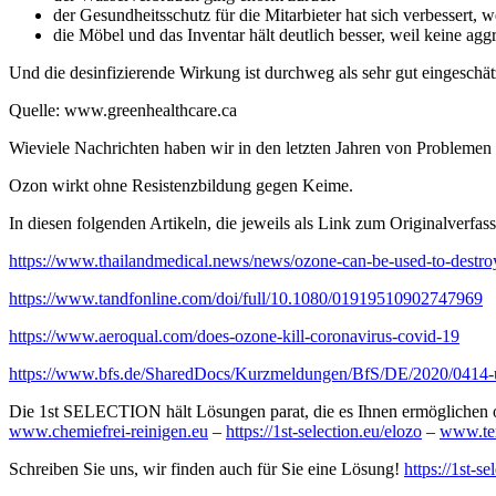
der Gesundheitsschutz für die Mitarbieter hat sich verbessert, 
die Möbel und das Inventar hält deutlich besser, weil keine ag
Und die desinfizierende Wirkung ist durchweg als sehr gut eingeschä
Quelle: www.greenhealthcare.ca
Wieviele Nachrichten haben wir in den letzten Jahren von Probleme
Ozon wirkt ohne Resistenzbildung gegen Keime.
In diesen folgenden Artikeln, die jeweils als Link zum Originalverf
https://www.thailandmedical.news/news/ozone-can-be-used-to-destroy
https://www.tandfonline.com/doi/full/10.1080/01919510902747969
https://www.aeroqual.com/does-ozone-kill-coronavirus-covid-19
https://www.bfs.de/SharedDocs/Kurzmeldungen/BfS/DE/2020/0414-
Die 1st SELECTION hält Lösungen parat, die es Ihnen ermöglichen o
www.chemiefrei-reinigen.eu
–
https://1st-selection.eu/elozo
–
www.te
Schreiben Sie uns, wir finden auch für Sie eine Lösung!
https://1st-s