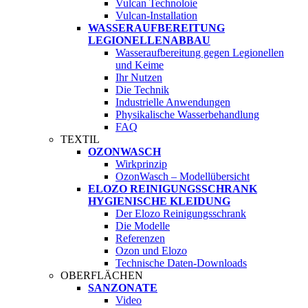
Vulcan Technoloie
Vulcan-Installation
WASSERAUFBEREITUNG
LEGIONELLENABBAU
Wasseraufbereitung gegen Legionellen
und Keime
Ihr Nutzen
Die Technik
Industrielle Anwendungen
Physikalische Wasserbehandlung
FAQ
TEXTIL
OZONWASCH
Wirkprinzip
OzonWasch – Modellübersicht
ELOZO REINIGUNGSSCHRANK
HYGIENISCHE KLEIDUNG
Der Elozo Reinigungsschrank
Die Modelle
Referenzen
Ozon und Elozo
Technische Daten-Downloads
OBERFLÄCHEN
SANZONATE
Video