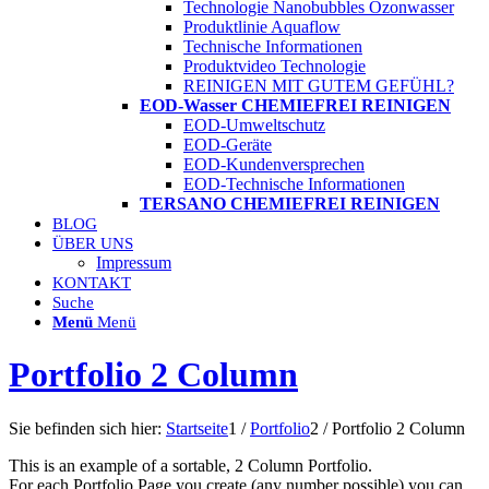
Technologie Nanobubbles Ozonwasser
Produktlinie Aquaflow
Technische Informationen
Produktvideo Technologie
REINIGEN MIT GUTEM GEFÜHL?
EOD-Wasser CHEMIEFREI REINIGEN
EOD-Umweltschutz
EOD-Geräte
EOD-Kundenversprechen
EOD-Technische Informationen
TERSANO CHEMIEFREI REINIGEN
BLOG
ÜBER UNS
Impressum
KONTAKT
Suche
Menü
Menü
Portfolio 2 Column
Sie befinden sich hier:
Startseite
1
/
Portfolio
2
/
Portfolio 2 Column
This is an example of a sortable, 2 Column Portfolio.
For each Portfolio Page you create (any number possible) you can