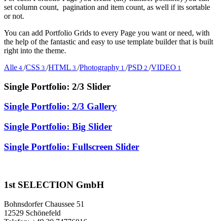
set column count, pagination and item count, as well if its sortable
or not.
You can add Portfolio Grids to every Page you want or need, with
the help of the fantastic and easy to use template builder that is built
right into the theme.
Alle
/
CSS
/
HTML
/
Photography
/
PSD
/
VIDEO
4
3
3
1
2
1
Single Portfolio: 2/3 Slider
Single Portfolio: 2/3 Gallery
Single Portfolio: Big Slider
Single Portfolio: Fullscreen Slider
1st SELECTION GmbH
Bohnsdorfer Chaussee 51
12529 Schönefeld