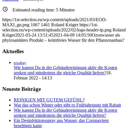
Estimated reading time:
5
Minuten
https://1st-selection.eu/wp-content/uploads/2021/03/EOD-
MAXI_gn.png
1067
1461
Roland Krüger
https://1st-
selection.eu/wp-content/uploads/2022/02/logo-header-tp.png
Roland
Krüger
2021-03-24 13:51:45
2021-04-09 14:05:50
Ozonwasser als
phytosanitäres Produkt – keimfreies Wasser für den Pflanzenanbau?
Aktuelles
pixabay
Wie kannst Du in der Gebäudereinigung aktiv die Kosten
senken und mindestens die gleiche Qualität liefern?
18.
Februar 2022 - 14:13
Neueste Beiträge
REINIGEN MIT GUTEM GEFÜHL?
War das schon Winter oder gibt es Frühjahrsputz mit Rabatt
Wie kannst Du in der Gebäudereinigung aktiv die Kosten
senken und mindestens die gleiche Qualität liefern?
Ein Desinfektionsspray aus Wasser, das Coronaviren
beseitigen kann