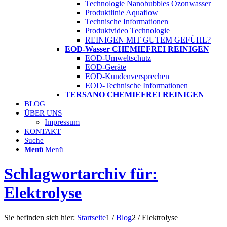
Technologie Nanobubbles Ozonwasser
Produktlinie Aquaflow
Technische Informationen
Produktvideo Technologie
REINIGEN MIT GUTEM GEFÜHL?
EOD-Wasser CHEMIEFREI REINIGEN
EOD-Umweltschutz
EOD-Geräte
EOD-Kundenversprechen
EOD-Technische Informationen
TERSANO CHEMIEFREI REINIGEN
BLOG
ÜBER UNS
Impressum
KONTAKT
Suche
Menü
Menü
Schlagwortarchiv für:
Elektrolyse
Sie befinden sich hier:
Startseite
1
/
Blog
2
/
Elektrolyse