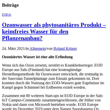
Beiträge
EOD.fi
Ozonwasser als phytosanitäres Produkt –
keimfreies Wasser für den
Pflanzenanbau?
24. März 2021
/
in
Allgemein
/
von
Roland Krüger
Ozonisiertes Wasser ist eine alte Erfindung
Wenn sich das Ozon zersetzt, zerstört es Krankheitserreger. EOD
Europe aus Salo (Finnland) hat eine kostengünstige
Herstellungsmethode für Ozonwasser entwickelt, die erstmalig in
der Sauvolan-Tunnelplantage zum Einsatz gekommen ist. Dort
konnten durch die Nutzung des EOD-Wassers gute Ergebnisse im
Kampf gegen Schimmel bei Erdbeeren erzielt werden.
Zusammen mit 80 weiteren Start-ups ist EOD Europe in der Salo
IoT Campus-Community zusammengeschlossen, die früher von
Nokia und dann von Microsoft betrieben wurde. EOD Europe
wurde im Dezember 2019 unter dem Namen Suorahapetus Oy