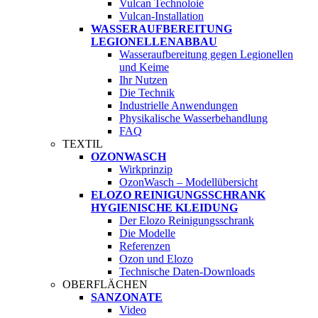
Vulcan Technoloie
Vulcan-Installation
WASSERAUFBEREITUNG
LEGIONELLENABBAU
Wasseraufbereitung gegen Legionellen
und Keime
Ihr Nutzen
Die Technik
Industrielle Anwendungen
Physikalische Wasserbehandlung
FAQ
TEXTIL
OZONWASCH
Wirkprinzip
OzonWasch – Modellübersicht
ELOZO REINIGUNGSSCHRANK
HYGIENISCHE KLEIDUNG
Der Elozo Reinigungsschrank
Die Modelle
Referenzen
Ozon und Elozo
Technische Daten-Downloads
OBERFLÄCHEN
SANZONATE
Video