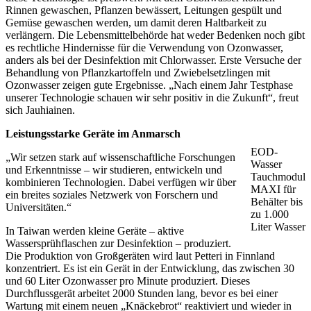
Rinnen gewaschen, Pflanzen bewässert, Leitungen gespült und
Gemüse gewaschen werden, um damit deren Haltbarkeit zu
verlängern. Die Lebensmittelbehörde hat weder Bedenken noch gibt
es rechtliche Hindernisse für die Verwendung von Ozonwasser,
anders als bei der Desinfektion mit Chlorwasser. Erste Versuche der
Behandlung von Pflanzkartoffeln und Zwiebelsetzlingen mit
Ozonwasser zeigen gute Ergebnisse. „Nach einem Jahr Testphase
unserer Technologie schauen wir sehr positiv in die Zukunft“, freut
sich Jauhiainen.
Leistungsstarke Geräte im Anmarsch
EOD-
„Wir setzen stark auf wissenschaftliche Forschungen
Wasser
und Erkenntnisse – wir studieren, entwickeln und
Tauchmodul
kombinieren Technologien. Dabei verfügen wir über
MAXI für
ein breites soziales Netzwerk von Forschern und
Behälter bis
Universitäten.“
zu 1.000
Liter Wasser
In Taiwan werden kleine Geräte – aktive
Wassersprühflaschen zur Desinfektion – produziert.
Die Produktion von Großgeräten wird laut Petteri in Finnland
konzentriert. Es ist ein Gerät in der Entwicklung, das zwischen 30
und 60 Liter Ozonwasser pro Minute produziert. Dieses
Durchflussgerät arbeitet 2000 Stunden lang, bevor es bei einer
Wartung mit einem neuen „Knäckebrot“ reaktiviert und wieder in