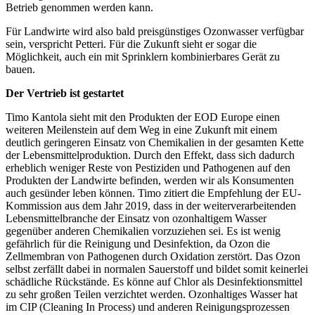
Betrieb genommen werden kann.
Für Landwirte wird also bald preisgünstiges Ozonwasser verfügbar
sein, verspricht Petteri. Für die Zukunft sieht er sogar die
Möglichkeit, auch ein mit Sprinklern kombinierbares Gerät zu
bauen.
Der Vertrieb ist gestartet
Timo Kantola sieht mit den Produkten der EOD Europe einen
weiteren Meilenstein auf dem Weg in eine Zukunft mit einem
deutlich geringeren Einsatz von Chemikalien in der gesamten Kette
der Lebensmittelproduktion. Durch den Effekt, dass sich dadurch
erheblich weniger Reste von Pestiziden und Pathogenen auf den
Produkten der Landwirte befinden, werden wir als Konsumenten
auch gesünder leben können. Timo zitiert die Empfehlung der EU-
Kommission aus dem Jahr 2019, dass in der weiterverarbeitenden
Lebensmittelbranche der Einsatz von ozonhaltigem Wasser
gegenüber anderen Chemikalien vorzuziehen sei. Es ist wenig
gefährlich für die Reinigung und Desinfektion, da Ozon die
Zellmembran von Pathogenen durch Oxidation zerstört. Das Ozon
selbst zerfällt dabei in normalen Sauerstoff und bildet somit keinerlei
schädliche Rückstände. Es könne auf Chlor als Desinfektionsmittel
zu sehr großen Teilen verzichtet werden. Ozonhaltiges Wasser hat
im CIP (Cleaning In Process) und anderen Reinigungsprozessen