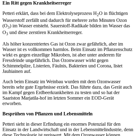
Ein Ritt gegen Krankheitserreger
Petteri erklärt, dass bei dem Elektrolyseprozess H
O in flüchtigen
2
Wasserstoff zerfällt und dadurch für mehrere zehn Minuten Ozon
(O
) im Wasser entsteht. Sauerstoff-Radikale bilden im Wasser das
3
O
und diese zerstören Krankheitserreger.
3
Als höher konzentriertes Gas ist Ozon zwar gefährlich, aber im
Wasser ist es vollkommen harmlos. Beim Einsatz im Pflanzenschutz
wirkt es gegen einzellige Mikroben, ist aber unter anderem für
Fressfeinde ungefährlich. Das Ozonwasser wirkt gegen
Schimmelpilze, Listerien, Fäulnis, Bakterien und Corona, listet
Jauhiainen auf.
Auch beim Einsatz im Weinbau wurden mit dem Ozonwasser
bereits sehr gute Ergebnisse erzielt. Das führte dazu, das Gerät auch
im Kampf gegen Erdbeerkrankheiten zu testen und so hat der
Saariston Marjatila-hof im letzten Sommer ein EOD-Gerät
erworben.
Besprühen von Pflanzen und Lebensmitteln
Petteri sieht in dieser Erfindung ein enormes Potenzial für den
Einsatz in der Landwirtschaft und in der Lebensmittelindustrie, denn
diese Technologie ist preiswert. Mit dem Ozonwasser können