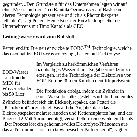
gegründet. „Den Grundstein für das Unternehmen legten wir auf
einer Messe, auf der Timo Kantola Ozonwasser auf Basis einer
älteren Technologie präsentierte und ich als Photonikexperte
teilnahm“, sagt Petteri. Heute ist er der Entwicklungsleiter des
Unternehmens mit Timo Kantola als CEO.
Leitungswasser wird zum Rohstoff
TM
Petteri erklärt: Die neu entwickelte EORG
-Technologie, welche
das ozonhaltige EOD-Wasser erzeugt, basiert auf Elektrolyse.
Im Vergleich zu herkömmlichen Verfahren,
ozonhaltiges Wasser durch Zugabe von Ozon zu
EOD-Wasser
erzeugen, ist die Technologie der Elektrolyse von
Tauchmodul
EOD Europe für den Kunden deutlich preiswerter.
MIDI für
Wasserbehälter
Die Produktion erfolgt, indem ein Zylinder in
bis 50 Liter
einen Wasserbehälter gestellt wird. Im Inneren des
Zylinders befindet sich ein Elektrolysepaket, das Petteri als
„Knäckebrot“ bezeichnet. Bis auf die Angabe, dass das
Elektrolysepaket mehrere Anoden und Kationenplatten hat, und der
Prozess 12 Volt Strom benötigt, verrät Petteri keine weiteren Details.
„Der Prozess löst ein geheimnisvolles Elektrolyse-Phänomen aus,
das außer mir nur noch ein taiwanesischer Partner kennt“, sagt er.