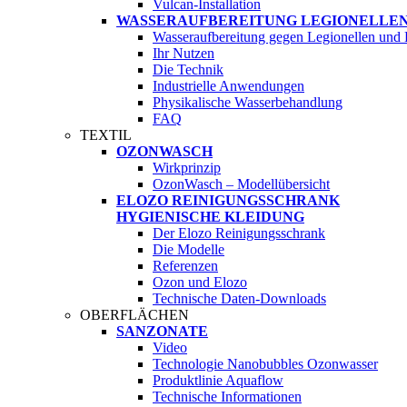
Vulcan-Installation
WASSERAUFBEREITUNG LEGIONELLE
Wasseraufbereitung gegen Legionellen und
Ihr Nutzen
Die Technik
Industrielle Anwendungen
Physikalische Wasserbehandlung
FAQ
TEXTIL
OZONWASCH
Wirkprinzip
OzonWasch – Modellübersicht
ELOZO REINIGUNGSSCHRANK
HYGIENISCHE KLEIDUNG
Der Elozo Reinigungsschrank
Die Modelle
Referenzen
Ozon und Elozo
Technische Daten-Downloads
OBERFLÄCHEN
SANZONATE
Video
Technologie Nanobubbles Ozonwasser
Produktlinie Aquaflow
Technische Informationen