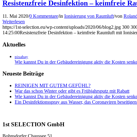
Resistenzfreie Desinfektion – keimfreie Ra
11. Mai 2020
/
0 Kommentare
/
in
Ionisierung von Raumluft
/
von
Roland
Weiterlesen
https://1st-selection.eu/wp-content/uploads/2020/06/blog2.jpg
300
30
14:25:00
Resistenzfreie Desinfektion – keimfreie Raumluft mit Ionisi
Aktuelles
pixabay
Wie kannst Du in der Gebäudereinigung aktiv die Kosten senken
Neueste Beiträge
REINIGEN MIT GUTEM GEFÜHL?
War das schon Winter oder gibt es Frühjahrsputz mit Rabatt
Wie kannst Du in der Gebäudereinigung aktiv die Kosten senken
Ein Desinfektionsspray aus Wasser, das Coronaviren beseitige
1st SELECTION GmbH
Bohnsdorfer Chaussee 51