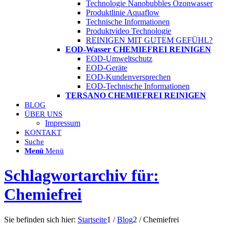
Technologie Nanobubbles Ozonwasser
Produktlinie Aquaflow
Technische Informationen
Produktvideo Technologie
REINIGEN MIT GUTEM GEFÜHL?
EOD-Wasser CHEMIEFREI REINIGEN
EOD-Umweltschutz
EOD-Geräte
EOD-Kundenversprechen
EOD-Technische Informationen
TERSANO CHEMIEFREI REINIGEN
BLOG
ÜBER UNS
Impressum
KONTAKT
Suche
Menü
Menü
Schlagwortarchiv für:
Chemiefrei
Sie befinden sich hier:
Startseite
1
/
Blog
2
/
Chemiefrei