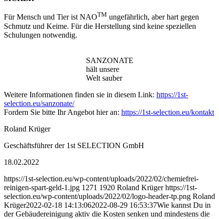
TM
Für Mensch und Tier ist NAO
ungefährlich, aber hart gegen
Schmutz und Keime. Für die Herstellung sind keine speziellen
Schulungen notwendig.
SANZONATE
hält unsere
Welt sauber
Weitere Informationen finden sie in diesem Link:
https://1st-
selection.eu/sanzonate/
Fordern Sie bitte Ihr Angebot hier an:
https://1st-selection.eu/kontakt
Roland Krüger
Geschäftsführer der 1st SELECTION GmbH
18.02.2022
https://1st-selection.eu/wp-content/uploads/2022/02/chemiefrei-
reinigen-spart-geld-1.jpg
1271
1920
Roland Krüger
https://1st-
selection.eu/wp-content/uploads/2022/02/logo-header-tp.png
Roland
Krüger
2022-02-18 14:13:06
2022-08-29 16:53:37
Wie kannst Du in
der Gebäudereinigung aktiv die Kosten senken und mindestens die