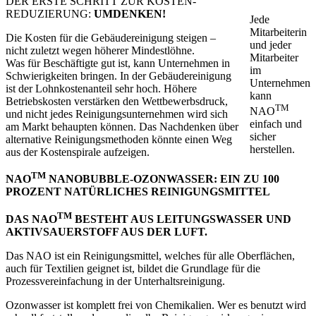
DER ERSTE SCHRITT ZUR KOSTEN-
REDUZIERUNG:
UMDENKEN!
Jede
Mitarbeiterin
Die Kosten für die Gebäudereinigung steigen –
und jeder
nicht zuletzt wegen höherer Mindestlöhne.
Mitarbeiter
Was für Beschäftigte gut ist, kann Unternehmen in
im
Schwierigkeiten bringen. In der Gebäudereinigung
Unternehmen
ist der Lohnkostenanteil sehr hoch. Höhere
kann
Betriebskosten verstärken den Wettbewerbsdruck,
TM
NAO
und nicht jedes Reinigungsunternehmen wird sich
einfach und
am Markt behaupten können. Das Nachdenken über
sicher
alternative Reinigungsmethoden könnte einen Weg
herstellen.
aus der Kostenspirale aufzeigen.
TM
NAO
NANOBUBBLE-OZONWASSER: EIN ZU 100
PROZENT NATÜRLICHES REINIGUNGSMITTEL
TM
DAS NAO
BESTEHT AUS LEITUNGSWASSER UND
AKTIVSAUERSTOFF AUS DER LUFT.
Das NAO ist ein Reinigungsmittel, welches für alle Oberflächen,
auch für Textilien geignet ist, bildet die Grundlage für die
Prozessvereinfachung in der Unterhaltsreinigung.
Ozonwasser ist komplett frei von Chemikalien. Wer es benutzt wird