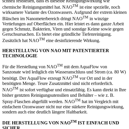
schnell feststellen, dass es dieselbe Reinigungswirkung wie
TM
chemische Reinigungsmittel hat. NAO
ist eine spezielle, noch
wirksamere Variante des Ozonwassers. Aufgrund der extrem kleinen
TM
Bläschen im Nanometerbereich dringt NAO
in winzige
Vertiefungen auf Oberflächen ein. Hier leistet es dann ganze Arbeit
gegen Schmutz, Bakterien, Viren und sonstige Keime sowie gegen
Geruchsursachen. Es bietet eine gründliche Tiefenreinigung.
TM
Zusätzlich hat NAO
eine desinfizierende Wirkung.
HERSTELLUNG VON NAO MIT PATENTIERTER
TECHNOLOGIE
TM
Für die Herstellung von NAO
mit dem AquaFlow von
Sanzonate wird lediglich ein Wasseranschluss und Strom (ca. 80 W)
TM
benötigt. Der AquaFlow erzeugt NAO
vor Ort und in der
benötigten Menge. Teure Zusatzmittel sind nicht erforderlich.
TM
NAO
ist sofort verfügbar und einsatzfähig. Es kann direkt in Ihre
bisher gentzten Reinigungsutensilien und Behälter – wie z. B.
TM
Spray-Flaschen abgefüllt werden. NAO
hat im Vergleich mit
einfachem Ozonwasser nicht nur eine stärkere Reinigungswirkung,
sondern auch eine deutlich längere Haltbarkeit.
TM
DIE HERSTELLUNG VON NAO
IST EINFACH UND
SICHER