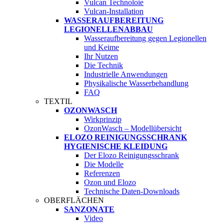
Vulcan Technoloie
Vulcan-Installation
WASSERAUFBEREITUNG
LEGIONELLENABBAU
Wasseraufbereitung gegen Legionellen
und Keime
Ihr Nutzen
Die Technik
Industrielle Anwendungen
Physikalische Wasserbehandlung
FAQ
TEXTIL
OZONWASCH
Wirkprinzip
OzonWasch – Modellübersicht
ELOZO REINIGUNGSSCHRANK
HYGIENISCHE KLEIDUNG
Der Elozo Reinigungsschrank
Die Modelle
Referenzen
Ozon und Elozo
Technische Daten-Downloads
OBERFLÄCHEN
SANZONATE
Video